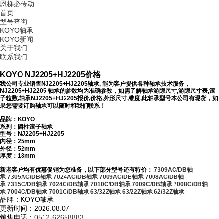
恩梯必传动
首页
型号查询
KOYO轴承
KOYO新闻
关于我们
联系我们
KOYO NJ2205+HJ2205价格
我公司专业销售NJ2205+HJ2205轴承, 能为客户提供各种轴承技术服务，
NJ2205+HJ2205 轴承的参数均为准确参数，如需了解轴承游隙尺寸,游隙尺寸表,滚
子粒数,轴承NJ2205+HJ2205报价,价格,外形尺寸,锥度,此轴承型号本公司有现货，如
果您需要订购轴承可以随时和我们联系！
品牌：KOYO
系列：圆柱滚子轴承
型号：
NJ2205+HJ2205
内径：25mm
外径：52mm
厚度：18mm
新老客户均有优惠促销为您准备，以下部分型号还有特价：
7309AC/DB轴
承
7305AC/DB轴承
7024AC/DB轴承
7009AC/DB轴承
7008AC/DB轴
承
7315C/DB轴承
7024C/DB轴承
7010C/DB轴承
7009C/DB轴承
7008C/DB轴
承
7004C/DB轴承
7001C/DB轴承
63/32Z轴承
63/22Z轴承
62/32Z轴承
品牌：KOYO轴承
更新时间：2026.08.07
销售电话：
0512-62658883